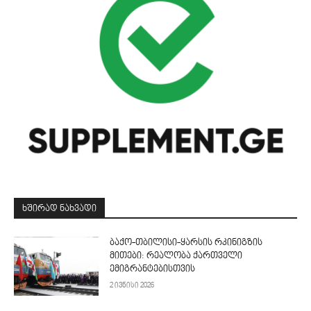
ᲮᲨᲘᲠᲐᲓ ᲜᲐᲮᲕᲐᲓᲘ
ბაქო-თბილისი-ყარსის რკინიგზის
მითები: რეალობა ქართველი
ემიგრანტებისთვის
2 ივნისი 2026