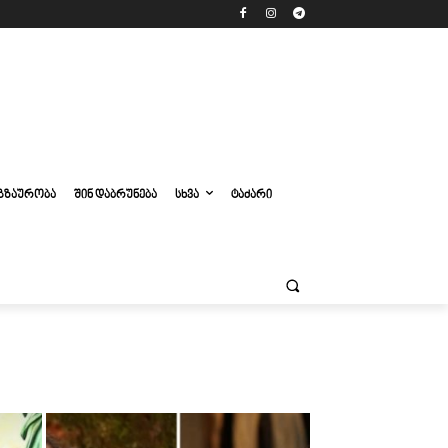
ᲒᲖᲐᲣᲠᲝᲑᲐ
ᲨᲘᲜ ᲓᲐᲑᲠᲣᲜᲔᲑᲐ
ᲡᲮᲕᲐ
ᲢᲐᲫᲐᲠᲘ