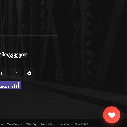
ამოგვყევით
 us
Video Category
Video Tag
Search Videos
User Videos
Player Embed