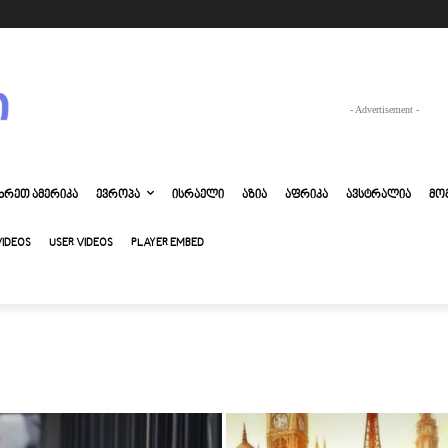
- Advertisement -
ᲮᲠᲔᲗ ᲐᲛᲔᲠᲘᲙᲐ
ᲔᲕᲠᲝᲞᲐ
ᲘᲡᲠᲐᲔᲚᲘ
ᲐᲖᲘᲐ
ᲐᲤᲠᲘᲙᲐ
ᲐᲕᲡᲢᲠᲐᲚᲘᲐ
ᲛᲝ
VIDEOS
USER VIDEOS
PLAYER EMBED