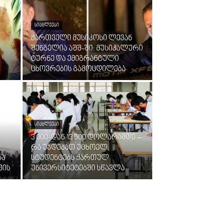
ᲡᲘᲐᲮᲚᲔᲔᲑᲘ
ქართველი მუსიკოსი ლევან
შენგელია აშშ-ში: მუსიკალური
ტურნე და ემიგრანტული
ცხოვრების გამოცდილება
ᲡᲘᲐᲮᲚᲔᲔᲑᲘ
3 000-დან 13 500 დოლარამდე –
რა უჯდებათ უცხოელ
ბა
სტუდენტებს ქართულ
ვის
უნივერსიტეტებში სწავლა