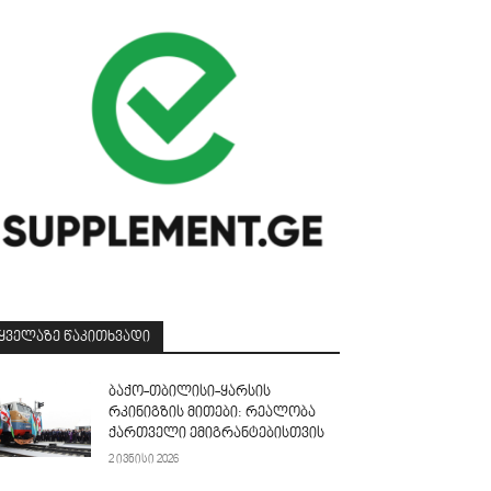
ᲧᲕᲔᲚᲐᲖᲔ ᲬᲐᲙᲘᲗᲮᲕᲐᲓᲘ
ბაქო-თბილისი-ყარსის
რკინიგზის მითები: რეალობა
ქართველი ემიგრანტებისთვის
2 ივნისი 2026