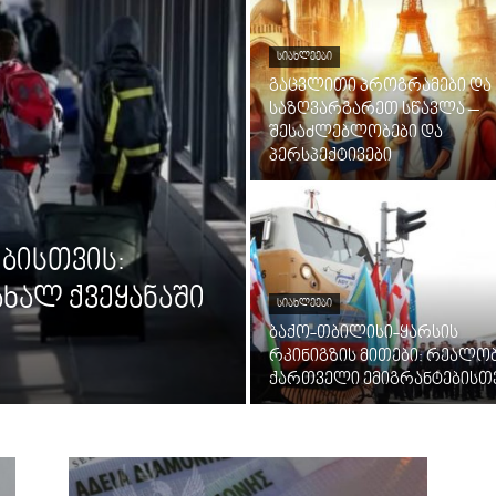
ᲡᲘᲐᲮᲚᲔᲔᲑᲘ
გაცვლითი პროგრამები და
საზღვარგარეთ სწავლა –
შესაძლებლობები და
პერსპექტივები
ბისთვის:
ხალ ქვეყანაში
ᲡᲘᲐᲮᲚᲔᲔᲑᲘ
ბაქო-თბილისი-ყარსის
რკინიგზის მითები: რეალო
ქართველი ემიგრანტებისთ