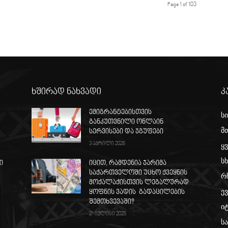
Page 1 of 103
ხშირად ნახვადი
კ
ემიგრანტებისთვის
ს
განკუთვნილი ონლაინ
მ
ს
სერვისები და ჯგუფები
3 აპრილი 2026
ყ
სხ
ი
იცით, რამდენია ჯარიმა
საქართველოში უცხო ქვეყნის
რ
მოქალაქისთვის ლეგალურად
ე
ყოფნის ვადის გადაცილების
შემთხვევაში?
ი
21 ივლისი 2025
ს