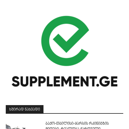
ᲮᲨᲘᲠᲐᲓ ᲜᲐᲮᲕᲐᲓᲘ
ბაქო-თბილისი-ყარსის რკინიგზის