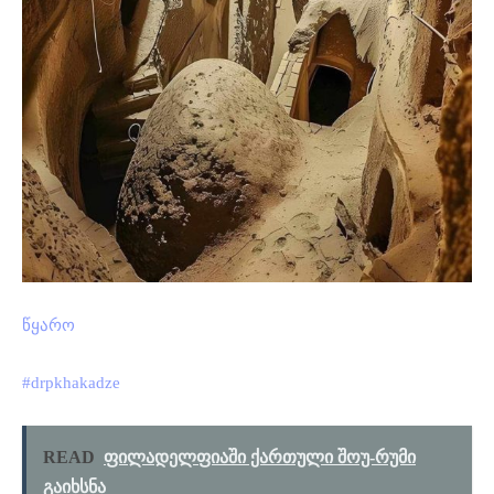
წყარო
#drpkhakadze
READ
ფილადელფიაში ქართული შოუ-რუმი
გაიხსნა