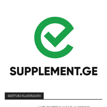
ᲧᲕᲔᲚᲐᲖᲔ ᲬᲐᲙᲘᲗᲮᲕᲐᲓᲘ