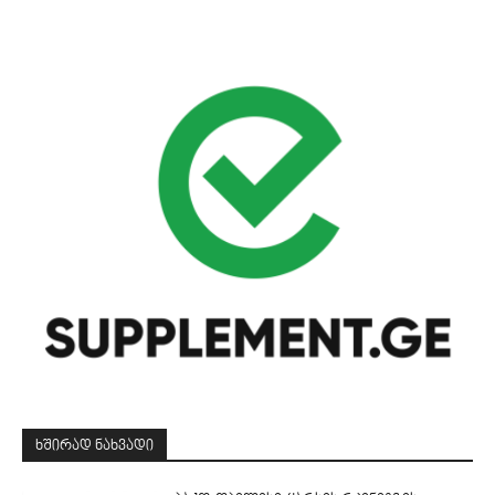
ᲮᲨᲘᲠᲐᲓ ᲜᲐᲮᲕᲐᲓᲘ