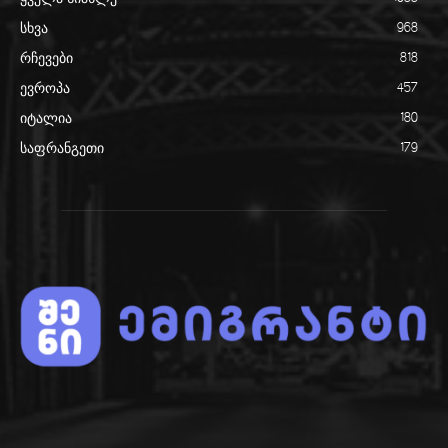
სხვა
968
რჩევები
818
ევროპა
457
იტალია
180
საფრანგეთი
179