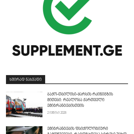
ᲮᲨᲘᲠᲐᲓ ᲜᲐᲮᲕᲐᲓᲘ
ბაქო-თბილისი-ყარსის რკინიგზის
მითები: რეალობა ქართველი
ემიგრანტებისთვის
2 ივნისი 2026
ემიგრანტების ფსიქოლოგიური