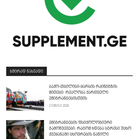
ᲮᲨᲘᲠᲐᲓ ᲜᲐᲮᲕᲐᲓᲘ
ბაქო-თბილისი-ყარსის რკინიგზის
მითები: რეალობა ქართველი
ემიგრანტებისთვის
2 ივნისი 2026
ემიგრანტების ფსიქოლოგიური
გამოწვევები: რატომ ხდება სტრესი უცხო
ქვეყანაში ცხოვრების ნაწილი