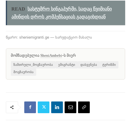
READ
სასტუმრო სინგაპურში, სადაც წვიმიანი
ამინდის დროს კომპენსაციას გადაგიხდიან
წყარო: sheniemigranti.ge — სარედაქციო მასალა
მომზადებულია
-ს მიერ
SheniAmbebi
ზამთრული_მოგზაურობა
ემიგრანტი
დასვენება
ტურიზმი
მოგზაურობა