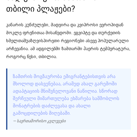
თბილი პლაჟები?
კანარის კუნძულები, მადეირა და კვიპროსი ევროპიდან
მოკლე ფრენითაა მისაწვდომი. ეგვიპტე და თურქეთის
ხმელთაშუაზღვისპირეთი რეგიონები ასევე პოპულარული
არჩევანია. ამ ადგილებში ზამთარში ჰაერის ტემპერატურა,
როგორც წესი, თბილია.
ᲖᲐᲛᲗᲠᲘᲡ ᲛᲝᲒᲖᲐᲣᲠᲝᲑᲐ ᲔᲛᲘᲒᲠᲐᲜᲢᲔᲑᲘᲡᲗᲕᲘᲡ ᲐᲠᲐ
ᲛᲮᲝᲚᲝᲓ ᲓᲐᲡᲕᲔᲜᲔᲑᲐᲐ, ᲐᲠᲐᲛᲔᲓ ᲐᲮᲐᲚ ᲒᲐᲠᲔᲛᲝᲨᲘ
ᲐᲓᲐᲞᲢᲐᲪᲘᲘᲡ ᲛᲜᲘᲨᲕᲜᲔᲚᲝᲕᲐᲜᲘ ᲜᲐᲬᲘᲚᲘᲐ. ᲡᲬᲝᲠᲐᲓ
ᲨᲔᲠᲩᲔᲣᲚᲘ ᲛᲘᲛᲐᲠᲗᲣᲚᲔᲑᲐ ᲔᲮᲛᲐᲠᲔᲑᲐ ᲡᲐᲛᲨᲝᲑᲚᲝᲡ
ᲛᲝᲜᲐᲢᲠᲔᲑᲘᲡ ᲓᲐᲫᲚᲔᲕᲐᲡᲐ ᲓᲐ ᲐᲮᲐᲚᲘ
ᲒᲐᲛᲝᲪᲓᲘᲚᲔᲑᲘᲡ ᲛᲘᲦᲔᲑᲐᲨᲘ.
— საერთაშორისო კვლევები