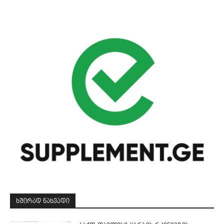
ᲮᲨᲘᲠᲐᲓ ᲜᲐᲮᲕᲐᲓᲘ