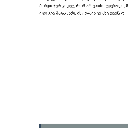
ბობ­დი ჯერ კი­დევ, რომ არ ვა­თხოვ­დე­ბო­დი, 
იყო გია მა­ტა­რა­ძე. ის­ტო­რია კი ასე და­ი­წყო.