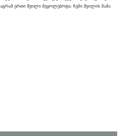
მაგ­რამ ერთი შვი­ლი მე­ყო­ლე­ბო­და. ჩემი შვი­ლის მამა