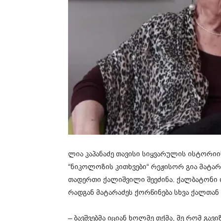
ლია კა­პა­ნა­ძე თა­ვი­სი სიყ­ვა­რუ­ლის ის­ტო­რი­ის 
“ნი­კო­ლო­ზის კი­თხვე­ბი“ რე­ჟი­სორ გია მა­ტა­რა
თა­დერ­თი ქა­ლიშ­ვი­ლი შე­ე­ძი­ნა. ქალ­ბა­ტო­ნ
რად­გან მა­ტა­რა­ძეს ქორ­წი­ნე­ბა სხვა ქალ­თა
– ბავ­შვებ­მა იცი­ან ხოლ­მე თქმა, მე რომ გა­ვი