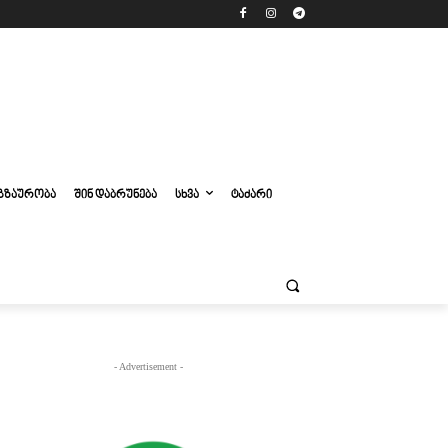
ᲒᲖᲐᲣᲠᲝᲑᲐ
ᲨᲘᲜ ᲓᲐᲑᲠᲣᲜᲔᲑᲐ
ᲡᲮᲕᲐ
ᲢᲐᲫᲐᲠᲘ
- Advertisement -