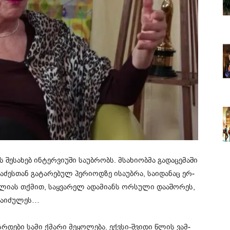
შე­სა­ხებ ინ­ტერ­ვი­უ­ში სა­უბ­რობს. მსა­ხი­ობ­მა გა­და­ცე­მა­ში
­ძეს­თან გა­ტა­რე­ბულ პე­რი­ოდ­ზე ისა­უბ­რა, სა­ი­და­ნაც ერ­
ი ლიას თქმით, საყ­ვა­რელ ადა­მი­ანს ორ­სუ­ლი და­ა­შო­რეს,
ნ აი­ძუ­ლეს…
ზ­რდე­ბი სამი ქმა­რი მე­ყო­ლე­ბა. ექ­ვსი-შვი­დი წლის ვამ­