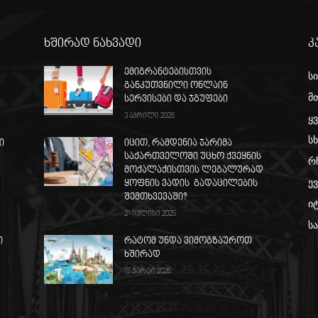
ხშირად ნახვადი
კ
ემიგრანტებისთვის
ს
განკუთვნილი ონლაინ
მ
ს
სერვისები და ჯგუფები
3 აპრილი 2026
ყ
სხ
ი
იცით, რამდენია ჯარიმა
საქართველოში უცხო ქვეყნის
რ
მოქალაქისთვის ლეგალურად
ე
ყოფნის ვადის გადაცილების
შემთხვევაში?
ი
21 ივლისი 2025
ს
ი
რატომ უნდა ვიმოგზაუროთ
ხშირად
15 მარტი 2026