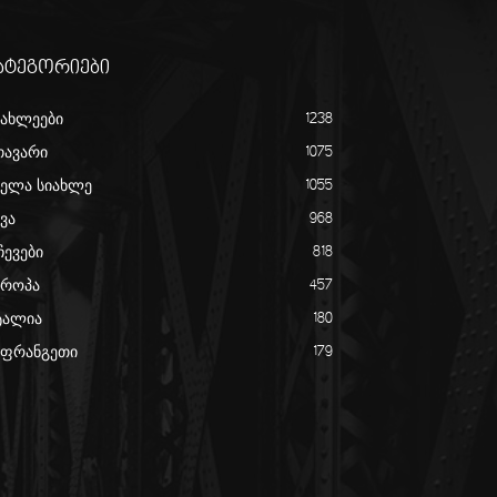
ატეგორიები
იახლეები
1238
თავარი
1075
ველა სიახლე
1055
ვა
968
ჩევები
818
ვროპა
457
ტალია
180
აფრანგეთი
179