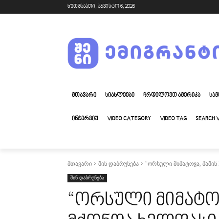
ხუთშაბათი, აგვისტო 6, 2026
ᲛᲗᲐᲕᲐᲠᲘ
ᲡᲘᲐᲮᲚᲔᲔᲑᲘ
ᲩᲠᲓᲘᲚᲝᲔᲗ ᲐᲛᲔᲠᲘᲙᲐ
ᲡᲐᲛ
ᲘᲜᲢᲔᲠᲕᲘᲣ
VIDEO CATEGORY
VIDEO TAG
SEARCH 
მთავარი
შინ დაბრუნება
"ორსული მიმატოვა, მაშინ 
შინ დაბრუნება
“ორსული მიმატოვ