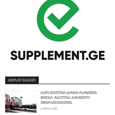
ᲮᲨᲘᲠᲐᲓ ᲜᲐᲮᲕᲐᲓᲘ
ბაქო-თბილისი-ყარსის რკინიგზის
მითები: რეალობა ქართველი
ემიგრანტებისთვის
2 ივნისი 2026