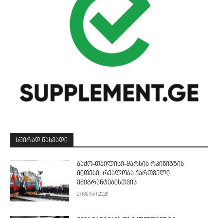
ᲮᲨᲘᲠᲐᲓ ᲜᲐᲮᲕᲐᲓᲘ
ბაქო-თბილისი-ყარსის რკინიგზის
მითები: რეალობა ქართველი
ემიგრანტებისთვის
2 ივნისი 2026