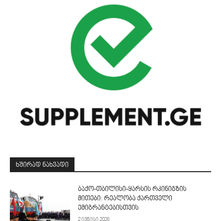
ᲮᲨᲘᲠᲐᲓ ᲜᲐᲮᲕᲐᲓᲘ
ბაქო-თბილისი-ყარსის რკინიგზის
მითები: რეალობა ქართველი
ემიგრანტებისთვის
2 ივნისი 2026