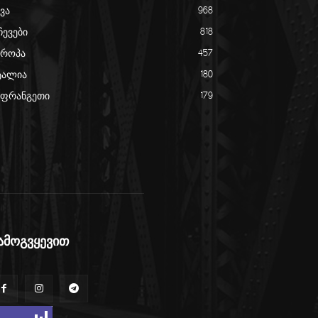
ვა
968
ჩევები
818
ვროპა
457
ტალია
180
აფრანგეთი
179
ამოგვყევით