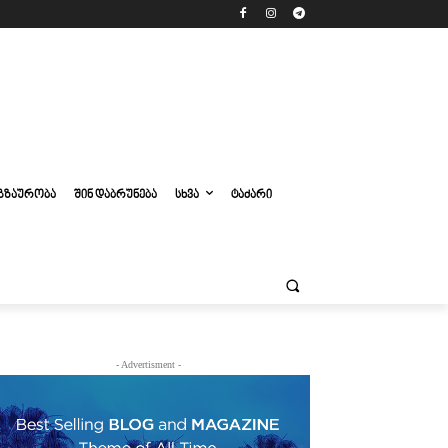
ᲒᲖᲐᲣᲠᲝᲑᲐ
ᲨᲘᲜ ᲓᲐᲑᲠᲣᲜᲔᲑᲐ
ᲡᲮᲕᲐ
ᲢᲐᲫᲐᲠᲘ
- Advertisment -