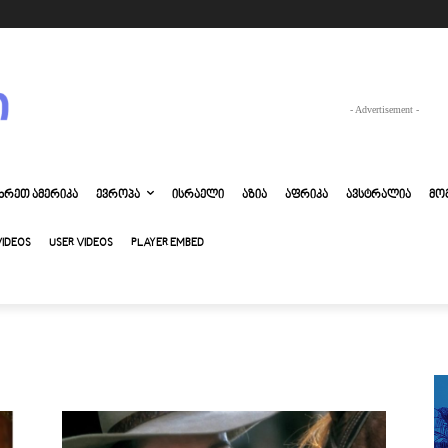
- Advertisement -
ᲮᲠᲔᲗ ᲐᲛᲔᲠᲘᲙᲐ
ᲔᲕᲠᲝᲞᲐ
ᲘᲡᲠᲐᲔᲚᲘ
ᲐᲖᲘᲐ
ᲐᲤᲠᲘᲙᲐ
ᲐᲕᲡᲢᲠᲐᲚᲘᲐ
ᲛᲝ
VIDEOS
USER VIDEOS
PLAYER EMBED