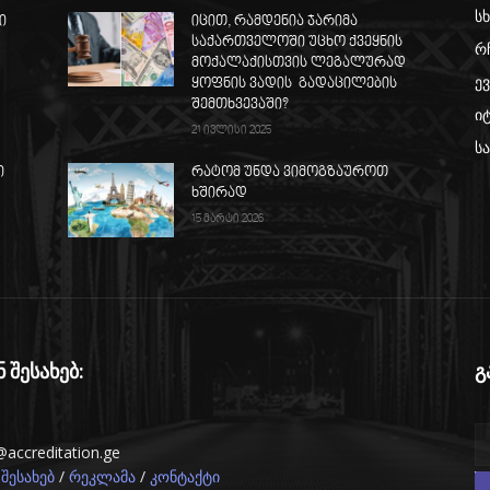
სხ
ი
იცით, რამდენია ჯარიმა
საქართველოში უცხო ქვეყნის
რ
მოქალაქისთვის ლეგალურად
ე
ყოფნის ვადის გადაცილების
შემთხვევაში?
ი
21 ივლისი 2025
ს
ი
რატომ უნდა ვიმოგზაუროთ
ხშირად
15 მარტი 2026
ნ შესახებ:
გ
@accreditation.ge
/
/
 შესახებ
რეკლამა
კონტაქტი