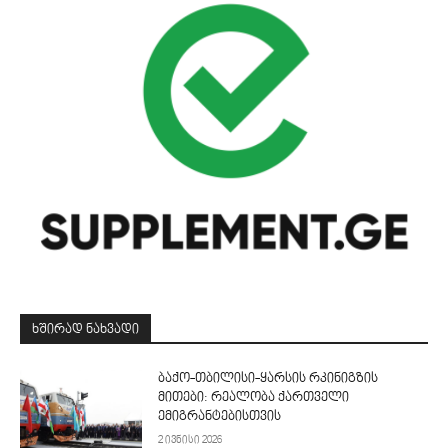
ᲮᲨᲘᲠᲐᲓ ᲜᲐᲮᲕᲐᲓᲘ
ბაქო-თბილისი-ყარსის რკინიგზის
მითები: რეალობა ქართველი
ემიგრანტებისთვის
2 ივნისი 2026