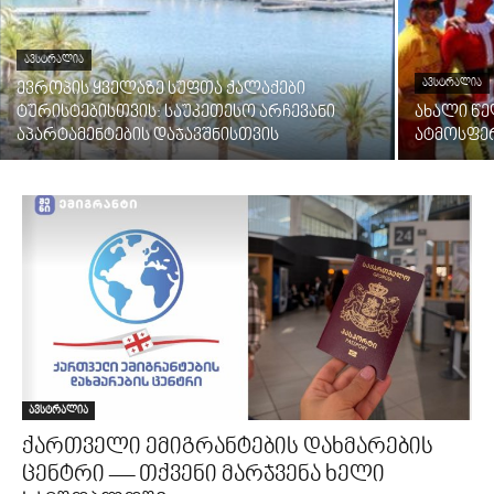
ᲐᲕᲡᲢᲠᲐᲚᲘᲐ
ᲐᲕᲡᲢᲠᲐᲚᲘᲐ
ევროპის ყველაზე სუფთა ქალაქები
ტურისტებისთვის: საუკეთესო არჩევანი
ახალი წე
აპარტამენტების დაჯავშნისთვის
ატმოსფე
ავსტრალია
ქართველი ემიგრანტების დახმარების
ცენტრი — თქვენი მარჯვენა ხელი