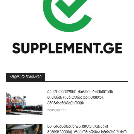
ᲮᲨᲘᲠᲐᲓ ᲜᲐᲮᲕᲐᲓᲘ
ბაქო-თბილისი-ყარსის რკინიგზის
მითები: რეალობა ქართველი
ემიგრანტებისთვის
2 ივნისი 2026
ემიგრანტების ფსიქოლოგიური
გამოწვევები: რატომ ხდება სტრესი უცხო