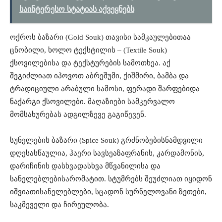
საინტერესო სტატიას აქვეყნებს
ოქროს
ბაზარი
(Gold Souk)
თავისი
სამკაულებითაა
ცნობილი
,
ხოლო
ტექსტილის
– (Textile Souk)
ქსოვილებისა
და
ტექსტურების
სამოთხეა
.
აქ
შეგიძლიათ
იპოვოთ
აბრეშუმი
,
ქიშმირი
,
ბამბა
და
ტრადიციული
არაბული
სამოსი
,
ფერადი
შარფები
და
ნაქარგი
ქსოვილები
.
მაღაზიები
სამკერვალო
მომსახურებას
ადგილზევე
გაგიწევენ
.
სუნელების
ბაზარი
(Spice Souk)
გრძნობების
ნამდვილი
დღესასწაულია
,
ჰაერი
სავსეა
ზაფრანის
,
კარდამონის
,
დარიჩინის
და
სხვადასხვა
მწვანილისა
და
სანელებლების
არომატით
.
სტუმრებს
შეუძლიათ
იყიდონ
იშვიათი
სანელებლები
,
სცადონ
სურნელოვანი
ზეთები
,
საკმეველი
და
ჩირეულობა
.