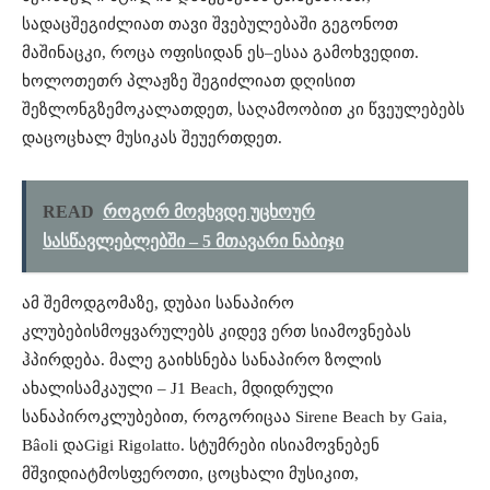
სადაც
შეგიძლიათ
თავი
შვებულებაში
გეგონოთ
მაშინაც
კი
,
როცა
ოფისიდან
ეს
–
ესაა
გამოხვედით
.
ხოლო
თეთრ
პლაჟზე
შეგიძლიათ
დღისით
შეზლონგზე
მოკალათდეთ
,
საღამოობით
კი
წვეულებებს
და
ცოცხალ
მუსიკას
შეუერთდეთ
.
READ
როგორ მოვხვდე უცხოურ
სასწავლებლებში – 5 მთავარი ნაბიჯი
ამ
შემოდგომაზე
,
დუბაი
სანაპირო
კლუბების
მოყვარულებს
კიდევ
ერთ
სიამოვნებას
ჰპირდება
.
მალე
გაიხსნება
სანაპირო
ზოლის
ახალი
სამკაული
– J1 Beach,
მდიდრულ
ი
სანაპირო
კლუბებ
ით
,
როგორიცაა
Sirene Beach by Gaia,
Bâoli
და
Gigi Rigolatto.
სტუმრები
ისიამოვნებენ
მშვიდი
ატმოსფეროთი
,
ცოცხალი
მუსიკით
,