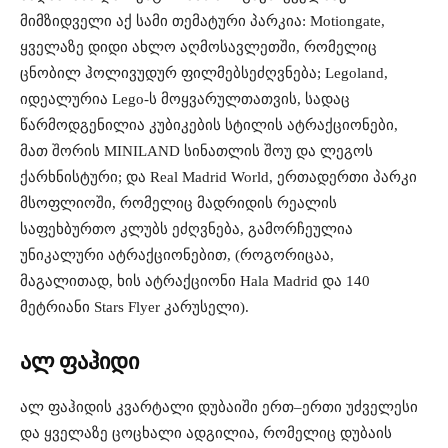
მიმზიდველი
აქ
სამი
თემატური
პარკია
: Motiongate,
ყველაზე
დიდი
ახლო
აღმოსავლეთში
,
რომელიც
ცნობილ
ჰოლივუდურ
ფილმებს
ეძღვნება
; Legoland,
იდეალურია
Lego-
ს
მოყვარულთათვის
,
სადაც
წარმოდგენილია
კუბიკების
სტილის
ატრაქციონები
,
მათ
შორის
MINILAND
სინათლის
შოუ
და
ლეგოს
ქარხნის
ტური
;
და
Real Madrid World,
ერთადერთი
პარკი
მსოფლიოში
,
რომელიც
მადრიდის
რეალის
საფეხბურთო
კლუბს
ეძღვნება
,
გამორჩეულია
უნიკალური
ატრაქციონებით
, (
როგორიცაა
,
მაგალითად
,
ხის
ატრაქციონი
Hala Madrid
და
140
მეტრიანი
Stars Flyer
კარუსელი
).
ალ
ფაჰიდი
ალ
ფაჰიდის
კვარტალი
დუბაიში
ერთ
–
ერთი
უძველესი
და
ყველაზე
ცოცხალი
ადგილია
,
რომელიც
დუბაის