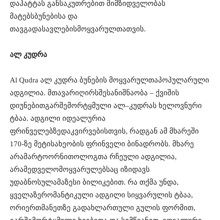
და
ჰატტას
განსაკუთრებით
მიმზიდველობას
მატებს
ბუნებისა
და
თავგადასავლების
მოყვარულთათვის
.
ალ
კუდრა
Al Qudra
ალ
კუდრა
ბუნების
მოყვარულთა
პოპულარული
ადგილია
.
მთავარი
ღირსშესანიშნაობა
–
ქვიშის
დიუნებით
გარშემორტყმული
ალ
–
კუდრას
ხელოვნური
ტბაა
.
ადგილი
იდეალურია
ფრინველებზე
დაკვირვებისთვის
,
რადგან
ამ
მხარეში
170-
ზე
მეტი
სახეობის
ფრინველი
ბინადრობს
.
მხარე
არამარტო
ორნითოლოგთა
რჩეული
ადგილია
,
არამედ
ველომოყვარულებსაც
იზიდავ
ს
უდაბნოს
ულამაზესი
ბილიკებით
.
რა
თქმა
უნდა
,
ყველაზე
რომანტიკული
ადგილი
სიყვარულის
ტბაა
,
ორი
ერთმანეთზე
გადახლართული
გულის
ფორმით
,