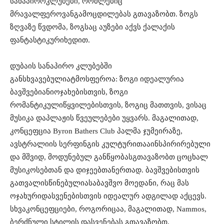
სანაპირო
კლუბები
,
რომლებიც
მრავალფეროვან
გამოცდილებას
გთავაზობთ
.
ზოგს
ზღვაზე
წვდომა
,
ზოგსაც
აუზები
აქვს
ქალაქის
ფანტასტიკური
ხედით
.
დუბაის
სანაპირო
კლუბებში
განსხვავებული
ატმოსფეროა
:
ზოგი
იდეალურია
ბავშვებიანი
ოჯახებისთვის
,
ზოგი
რომანტიკული
წყვილებისთვის
,
ზოგიც
მათთვის
,
ვისაც
მუსიკა
და
პლაჟის
წვეულებები
უყვარს
.
მაგალითად
,
კონცეფცია
Byron Bathers Club
პალმა
ჯუმეირაზ
ე
,
ავსტრალიის
სერფინგის
კულტურითაა
ინსპირირებული
და
მშვიდ
,
მოდუნებულ
განწყობას
გთავაზობთ
ცოცხალ
მუსიკოსებთან
და
დიჯეებთან
ერთად
.
ბავშვებისთვის
გათვალისწინებულია
საბავშვო
მოედანი
,
რაც
მას
ოჯახური
დასვენებისთვის
იდეალურ
ადგილად
აქცევს
.
სხვა
კონცეფციები
,
როგორიცაა
,
მაგალითად
, Nammos,
ბერძნული
სტილის
დასვენებას
გთავაზობთ
,