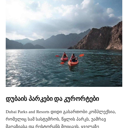
დუბაის
პარკები
და
კურორტები
Dubai Parks and Resorts
დიდი
გასართობი
კომპლექსია
,
რომელიც
სამ
სასტუმროს
,
წყლის
პარკს
,
უამრავ
მაღაზიასა
და
რესტორანს
მოიცავს
.
ყველაზე