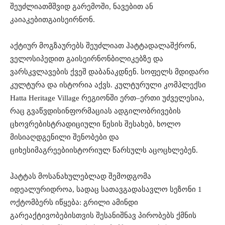
შეუძლიათ
მშვიდ
გარემოში
,
ნავებით
ან
კაიაკებით
გაისეირნონ
.
აქტიურ
მოგზაურებს
შეუძლიათ
ჰატტა
დალაშქრონ
,
ველოსიპედით
გაისეირნონ
ბილიკებზე
და
ვარსკვლავების
ქვეშ
დაბანაკდნენ
.
სოფელს
მდიდარი
კულტურა
და
ისტორია
აქვს
.
კულტურული
კომპლექსი
Hatta Heritage Village
რეგიონში
ერთ
–
ერთი
უძველესია
,
რაც
გვაწვდის
ინფორმაციას
ადგილობრივების
ცხოვრების
ტრადიციული
წესის
შესახებ
,
ხოლო
მისი
აღდგენილი
შენობები
და
ციხესიმაგრეები
ისტორიულ
წარსულს
აცოცხლებენ
.
ჰატტას
მოსანახულებლად
შემოდგომა
იდეალური
დროა
,
სადაც
სათავგადასავლო
სეზონი
1
ოქტომბერს
იწყება
:
გრილი
ამინდი
გარე
აქტივობებისთვის
შესანიშნავ
პირობებს
ქმნის