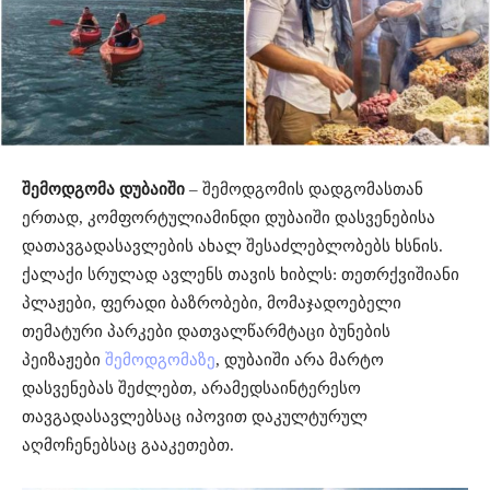
შემოდგომა დუბაიში
– შემოდგომის
დადგომასთან
ერთად
,
კომფორტული
ამინდი
დუბაიში
დასვენებისა
და
თავგადასავლების
ახალ
შესაძლებლობებს
ხსნის
.
ქალაქი
სრულად
ავლენს
თავის
ხიბლს
:
თეთრქვიშიანი
პლაჟები
,
ფერადი
ბაზრობები
,
მომაჯადოებელი
თემატური
პარკები
და
თვალწარმტაცი
ბუნების
პეიზაჟები
შემოდგომაზე
,
დუბაიში
არა
მარტო
დასვენებას
შეძლებთ
,
არამედ
საინტერესო
თავგადასავლებსაც
იპოვით
და
კულტურულ
აღმოჩენებსაც
გააკეთებთ
.