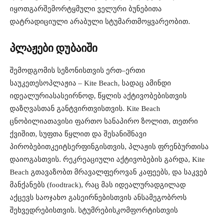
იყოთ
გარშემორტყმული
ველური
ბუნებითა
და
ტრადიციული
არაბული
სტუმართმოყვარეობით
.
პლაჟები
დუბაიში
შემოდგომის
სეზონისთვის
ერთ
–
ერთი
საუკეთესო
პლაჟია
– Kite Beach,
სადაც
ამინდი
იდეალურია
სასეირნოდ
,
წყლის
აქტივობებისთვის
და
ზღვასთან
განტვირთვისთვის
. Kite Beach
ცნობილია
თავისი
ფართო
სანაპირო
ზოლით
,
თეთრი
ქვიშით
,
სუფთა
წყლით
და
შესანიშნავი
პირობებით
კეიტსერფინგისთვის
,
პლაჟის
ფრენბურთისა
და
იოგასთვი
ს
.
რეკრეაციული
აქტივობების
გარდა
, Kite
Beach
გთავაზობთ
მრავალფეროვან
კაფეებს
,
და
საკვებ
მანქანებს
(foodtrack),
რაც
მას
იდეალურ
ადგილად
აქცევს
საოჯახო
გასეირნებისთვის
ან
სამეგობროს
შეხვედრებისთვის
.
სტუმრების
კომფორტისთვის