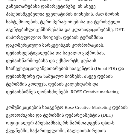
განვითარებასა
და
მარკეტინგზე
.
ის
ასევე
პასუხისმგებელია
ყველა
ტიპის
ბიზნესის
,
მათ
შორის
სასტუმროების
,
ტუროპერატორებისა
და
ტურისტული
აგენტების
ლიცენზირებასა
და
კლასიფიცირებაზე
. DET-
ის
პორტფოლიო
მოიცავს
:
დუბაის
ტურიზმისა
და
კომერციული
მარკეტინგის
კორპორაციას
,
დუბაის
ფესტივალებსა
და
საცალო
ვაჭრობას
,
დუბაის
წარმოებასა
და
ექსპორტს
,
დუბაის
საინვესტიციო
განვითარების
სააგენტოს
(Dubai FDI)
და
დუბაის
მცირე
და
საშუალო
ბიზნესს
,
ასევე
დუბაის
ტურიზმის
კოლეჯს
,
დუბაის
კალენდარს
და
დუბაის
ბიზნეს
ღონისძიებებს
. ROSE Creative marketing
კ
ომუნიკაციების
სააგენტო Rose Creative Marketing
დუბაის
ეკონომიკისა და ტურიზმის დეპარტამენტის (DET)
ოფიციალურ პრესსამსახურს წარმოადგენს დსთ-ს
ქვეყნებში, საქართველოში, ბალტიისპირეთის