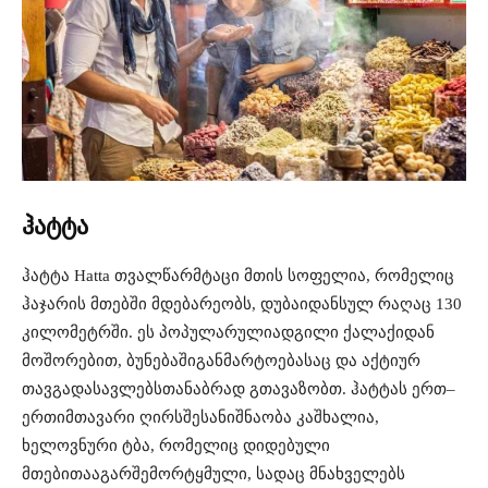
ჰატტა
ჰატტა
Hatta
თვალწარმტაცი
მთის
სოფელია
,
რომელიც
ჰაჯარის
მთებში
მდებარეობს
,
დუბაიდან
სულ
რაღაც
130
კილომეტრში
.
ეს
პოპულარული
ადგილი
ქალაქიდან
მოშორებით
,
ბუნებაში
განმარტოებასაც
და
აქტიურ
თავგადასავლებს
თანაბრად
გთავაზობთ
.
ჰატტას
ერთ
–
ერთი
მთავარი
ღირსშესანიშნაობა
კაშხალია
,
ხელოვნური
ტბა
,
რომელიც
დიდებული
მთებითაა
გარშემორტყმული
,
სადაც
მნახველებს