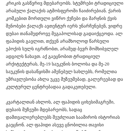
კრიკის
გასწვრივ
მდებარეობს
.
სტუმრები
ტრადიციული
არაბული
ქალაქის
ატმოსფეროში
ჩაიძირებიან
.
ქარის
კოშკებით
მორთული
ვიწრო
ქუჩები
და
მარჯნის
ქვის
შენობები
ქალაქს
ავთენტურ
იერს
უნარჩუნებენ
,
ვიდრე
დუბაი
თანამედროვე
მეგაპოლისად
გადაიქცეოდა
.
ალ
ფაჰიდის
გავლით
,
თქვენ
არა
მხოლოდ
წარსული
ეპოქის
სულს
იგრძნობთ
,
არამედ
ბევრ
მომხიბვლელ
ადგილს
ნახავთ
.
აქ
გაეცნობით
ტრადიციულ
არქიტექტურას
,
მე
-19
საუკუნის
ბოლოსა
და
მე
-20
საუკუნის
დასაწყისში
აშენებულ
სახლებს
,
რომელთა
უმრავლესობა
ახლა
უკვე
მუზეუმებად
,
გალერეებად
და
კულტურულ
ცენტრებადაა
გადაკეთებული
.
კვარტალთან
ახლოს
,
ალ
ფაჰიდის
ციხესიმაგრეში
,
დუბაის
მუზეუმი
მდებარეობს
,
სადაც
დამთვალიერებლებს
შეუძლიათ
საამიროს
ისტორიას
გაეცნონ
.
ალ
ფაჰიდი
ასევე
ცნობილია
თავისი