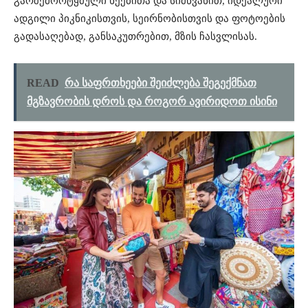
გარშემორტყმული
ხეებითა
და
სიმწვანით
,
იდეალური
ადგილი
პიკნიკისთვის
,
სეირნობისთვის
და
ფოტოების
გადასაღებად
,
განსაკუთრებით
,
მზის
ჩასვლისას
.
READ
რა საფრთხეები შეიძლება შეგექმნათ
მგზავრობის დროს და როგორ ავირიდოთ ისინი