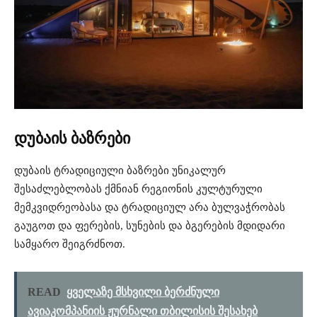
დუბაის
ბაზრები
დუბაის
ტრადიციული
ბაზრები
უნიკალურ
შესაძლებლობას
ქმნიან
რეგიონის
კულტურული
მემკვიდრეობასა
და
ტრადიციულ
არა ბულ
ვაჭრობას
გაუგოთ
და
ფერების
,
სუნების
და
ბგერების
მდიდარი
სამყარო
შეიგრძნოთ
.
READ
ყველაზე მსხვილი ბერძნული
ავიაკომპანიის ჟურნალი თბილისის შესახებ