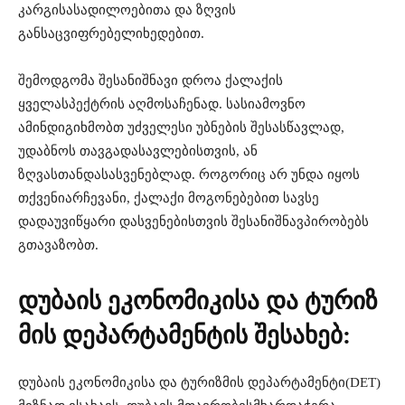
კარგი
სასადილოებითა
და
ზღვის
განსაცვიფრებელი
ხედებით
.
შემოდგომა
შესანიშნავი
დროა
ქალაქის
ყველა
სპექტრის
აღმოსაჩენად
.
სასიამოვნო
ამინდი
გიხმობთ
უძველესი
უბნების
შესასწავლად
,
უდაბნოს
თავგადასავლებისთვის
,
ან
ზღვასთან
დასასვენებლად
.
როგორიც
არ
უნდა
იყოს
თქვენი
არჩევანი
,
ქალაქი
მოგონებებით
სავსე
და
დაუვიწყარი
დასვენებისთვის
შესანიშნავ
პირობებს
გთავაზობთ
.
დუბაის
ეკონომიკისა და ტურიზ
მის დეპარტამენტის შესახებ:
დუბაის
ეკონომიკისა
და
ტურიზმის
დეპარტამენტი
(DET)