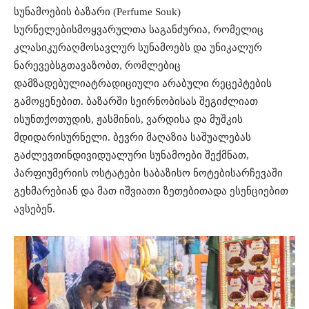
სუნამოების
ბაზარი
(Perfume Souk)
სურნელების
მოყვარულთა
საგანძურია
,
რომელიც
კლასიკურ
აღმოსავლურ
სუნამოებს
და
უნიკალურ
ნარევებს
გთავაზობთ
,
რომლებიც
დამზადებულია
ტრადიციული
არაბული
რეცეპტების
გამოყენებით
.
ბაზარში
სეირნობისას
შეგიძლიათ
ისუნთქოთ
უდის
,
ჟასმინის
,
ვარდისა
და
მუშკის
მდიდარი
სურნელი
.
ბევრი
მაღაზია
საშუალებას
გაძლევთ
ინდივიდუალური
სუნამოები
შექმნათ
,
პარფიუმერიის
ოსტატები
საბაზისო
ნოტების
არჩევაში
გეხმარებიან
და
მათ
იშვიათი
ზეთებითა
და
ესენციებით
ავსებენ
.