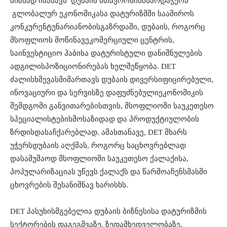
მიზნად
ისახავს
დუბაის
მთავრობის
მხარდაჭერა
გლობალურ
ეკონომიკასა
და
ტურიზმში
საამიროს
კონკურენტუნარიანობის
გაზრდაში
,
დუბაის
,
როგორც
მსოფლიოს
მოწინავე
კომერციული
ცენტრის
,
საინვესტიციო
ჰაბისა
და
ტურისტული
დანიშნულების
ადგილის
პოზიციონირებას
ხელშეწყობა
. DET
ძალისხმევას
მიმართავს
დუბაის
დივერსიფიცირებული
,
ინოვაციური
და
სერვისზე
დაფუძნებული
ეკონომიკის
შემდგომი
განვითარებისთვის
,
მსოფლიოში
საუკეთესო
სპეციალისტების
მოსაზიდად
და
პროდუქტიულობის
ზრდის
დასაჩქარებლად
.
ამასთანავე
, DET
მხარს
უჭერს
დუბაის
აღქმას
,
როგორც
საცხოვრებლად
და
სამუშაოდ
მსოფლიოში
საუკეთესო
ქალაქისა
,
პოპულარიზაციას
უწევს
ქალაქს
და
წარმოაჩენს
მასში
ცხოვრების
შესანიშნავ
ხარისხს
.
DET
პასუხისმგებელია
დუბაის
ბიზნესისა
და
ტურიზმის
სექტორების
დაგეგმვაზე
,
ზედამხედველობაზე
,