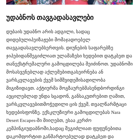
უდაბნოს
თავგადასავლები
დუბაის
უდაბნო
არის
ადგილი
,
სადაც
დიდებული
პეიზაჟები
მომაჯადოებელ
თავგადასავლებს
ერთვის
.
დიუნების
საფარებზე
ჯიპებიდან
შეგიძლიათ
ულამაზესი
ხედებით
დატკბეთ
და
თან
ექსტრემალური
გამოცდილება
შეიძინოთ
.
უდაბნოში
მოსასვენებლად
აქლემებით
გასეირნება
ან
ვარსკვლავების
ქვეშ
სიმშვიდეში
სადილობა
მიგიზიდავთ
.
აქტიურმა
მოგზაურებმა
სენდბორდინგი
აუცილებლად
უნდა
სცადონ
,
განსაკუთრებით
ღამით
,
ვარსკვლავებით
მოჭედილი
ცის
ქვეშ
,
თვალწარმტაცი
ხედების
ფონზე
.
ექსკლუზიური
გამოცდილებას
Nara
Desert Escapes-
ში
მიიღებთ
,
ესაა
კერძო
კემპინგი
უდაბნოში
,
სადაც
შეგიძლიათ
ფუფუნებითა
და
კომფორტით
განმარტოებულად
დატკბეთ
და