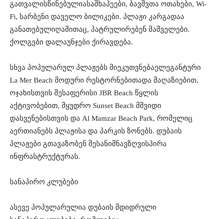
გათვალისწინებულია
საშხაპეები
,
ბავშვთა
ოთახები
, Wi-
Fi
,
სარბენი
და
ველო
ბილიკები
.
პლაჟი
კარგადაა
განათებული
ღამითაც
,
პატრულირებენ
მაშველები
.
ქოლგები
და
ლაუნჯები
ქირავდება
.
სხვა
პოპულარულ
პლაჟებს
მიეკუთვნება
ელეგანტური
La Mer Beach
მოდური
რესტორნებითა
და
მაღაზიებით
,
ოჯახისთვის
შესაფერისი
JBR Beach
წყლის
აქტივობებით
,
მყუდრო
Sunset Beach
მშვიდი
დასვენებისთვის
და
Al Mamzar Beach Park,
რომელიც
აერთიანებს
პლაჟისა
და
პარკის
ზონებს
.
დუბაის
პლაჟები
გთავაზობენ
შესანიშნავ
ზღვისპირა
ინფრასტრუქტურას
.
სანაპირო
კლუბები
ასევე
პოპულარულია
დუბაის
მდიდრული