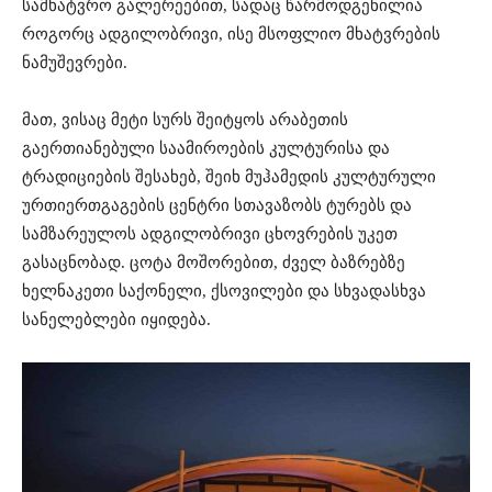
სამხატვრო
გალერეებით
,
სადაც
წარმოდგენილია
როგორც
ადგილობრივი
,
ისე
მსოფლიო
მხატვრების
ნამუშევრები
.
მათ
,
ვისაც
მეტი
სურს
შეიტყოს
არაბეთის
გაერთიანებული
საამიროების
კულტურისა
და
ტრადიციების
შესახებ
,
შეიხ
მუჰამედის
კულტურული
ურთიერთგაგების
ცენტრი
სთავაზობს
ტურებს
და
სამზარეულოს
ადგილობრივ
ი
ცხოვრებ
ის უკეთ
გასაცნობად
.
ცოტა
მოშორებით
,
ძველ
ბაზრებზე
ხელნაკეთი
საქონელი
,
ქსოვილები
და
სხვადასხვა
სანელებლები
იყიდება
.