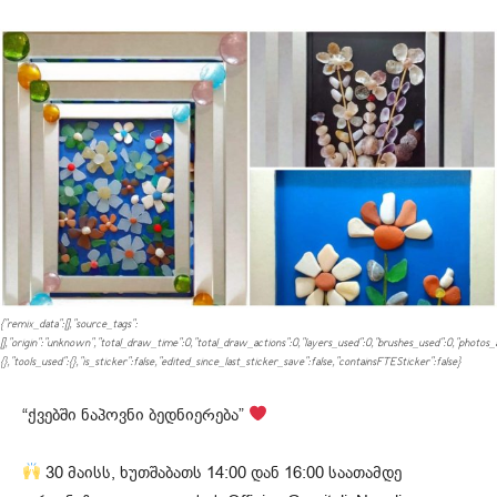
{"remix_data":[],"source_tags":
[],"origin":"unknown","total_draw_time":0,"total_draw_actions":0,"layers_used":0,"brushes_used":0,"photos_a
{},"tools_used":{},"is_sticker":false,"edited_since_last_sticker_save":false,"containsFTESticker":false}
“ქვებში ნაპოვნი ბედნიერება”
30 მაისს, ხუთშაბათს 14:00 დან 16:00 საათამდე