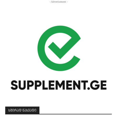
- Advertisement -
ᲮᲨᲘᲠᲐᲓ ᲜᲐᲮᲕᲐᲓᲘ