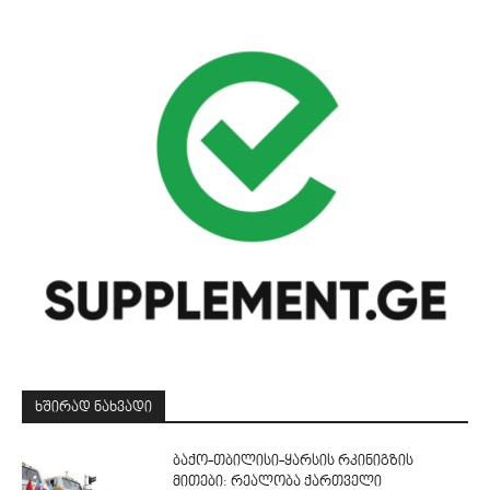
ᲮᲨᲘᲠᲐᲓ ᲜᲐᲮᲕᲐᲓᲘ
ბაქო-თბილისი-ყარსის რკინიგზის
მითები: რეალობა ქართველი