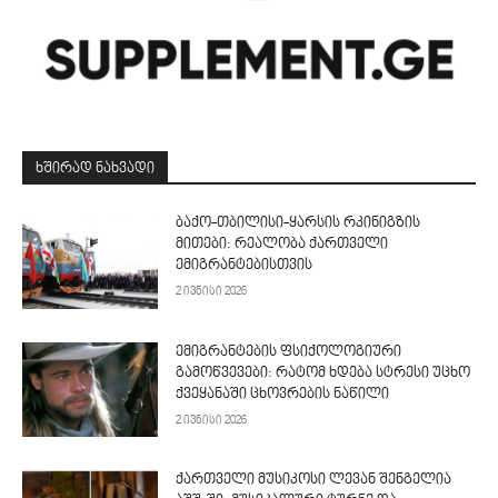
ᲮᲨᲘᲠᲐᲓ ᲜᲐᲮᲕᲐᲓᲘ
ბაქო-თბილისი-ყარსის რკინიგზის
მითები: რეალობა ქართველი
ემიგრანტებისთვის
2 ივნისი 2026
ემიგრანტების ფსიქოლოგიური
გამოწვევები: რატომ ხდება სტრესი უცხო
ქვეყანაში ცხოვრების ნაწილი
2 ივნისი 2026
ქართველი მუსიკოსი ლევან შენგელია