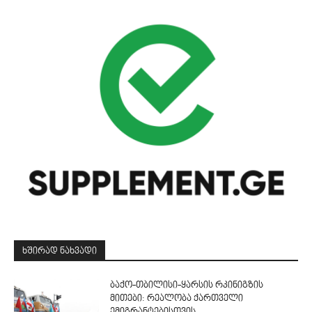
ᲮᲨᲘᲠᲐᲓ ᲜᲐᲮᲕᲐᲓᲘ
ბაქო-თბილისი-ყარსის რკინიგზის
მითები: რეალობა ქართველი