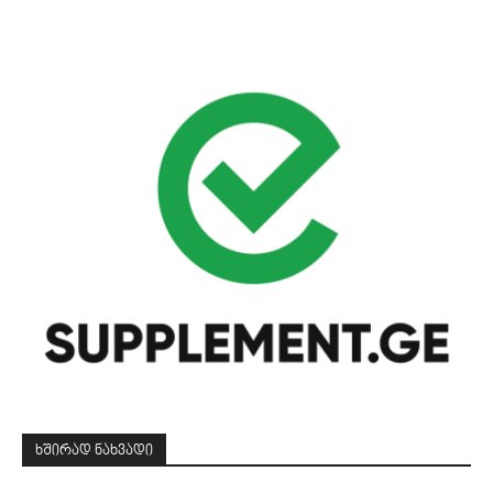
ᲮᲨᲘᲠᲐᲓ ᲜᲐᲮᲕᲐᲓᲘ