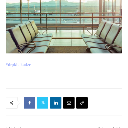
#drpkhakadze