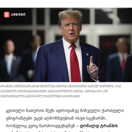
ტრამპის ადმინისტრაციამ შეიძლება ევროპა ინტერნეტის გარეშე დატოვოს, რაც
ქართველი ემიგრანტებისთვის კატასტროფული იქნება. ევროპა 66%-ით
დამოკიდებულია ამერიკულ ღრუბლოვან სერვისებზე.
ყვითელი ნათურის შუქს ადრიდანვე მიჩვეული ქართველი
ემიგრანტები უცებ აღმოჩნდებიან ისეთ სცენარში,
რომელიც ვერც წარმოიდგენდნენ –
დონალდ ტრამპის