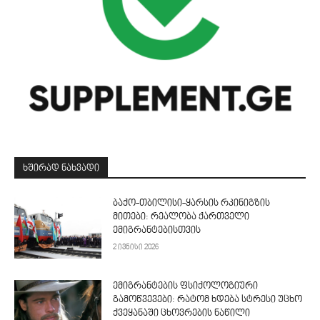
ᲮᲨᲘᲠᲐᲓ ᲜᲐᲮᲕᲐᲓᲘ
ბაქო-თბილისი-ყარსის რკინიგზის
მითები: რეალობა ქართველი
ემიგრანტებისთვის
2 ივნისი 2026
ემიგრანტების ფსიქოლოგიური
გამოწვევები: რატომ ხდება სტრესი უცხო
ქვეყანაში ცხოვრების ნაწილი