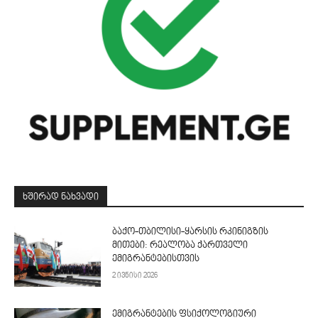
ᲮᲨᲘᲠᲐᲓ ᲜᲐᲮᲕᲐᲓᲘ
ბაქო-თბილისი-ყარსის რკინიგზის
მითები: რეალობა ქართველი
ემიგრანტებისთვის
2 ივნისი 2026
ემიგრანტების ფსიქოლოგიური