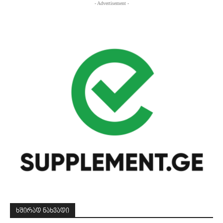
- Advertisement -
ᲮᲨᲘᲠᲐᲓ ᲜᲐᲮᲕᲐᲓᲘ