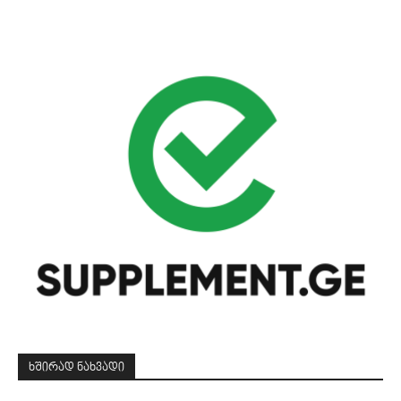
ᲮᲨᲘᲠᲐᲓ ᲜᲐᲮᲕᲐᲓᲘ