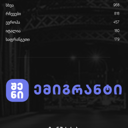
სხვა
968
რჩევები
818
ევროპა
457
იტალია
180
საფრანგეთი
179