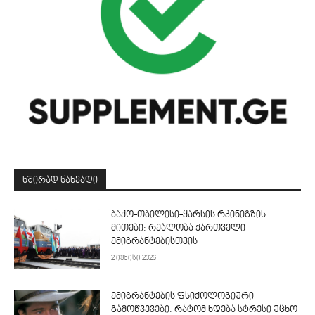
ᲮᲨᲘᲠᲐᲓ ᲜᲐᲮᲕᲐᲓᲘ
ბაქო-თბილისი-ყარსის რკინიგზის
მითები: რეალობა ქართველი
ემიგრანტებისთვის
2 ივნისი 2026
ემიგრანტების ფსიქოლოგიური
გამოწვევები: რატომ ხდება სტრესი უცხო