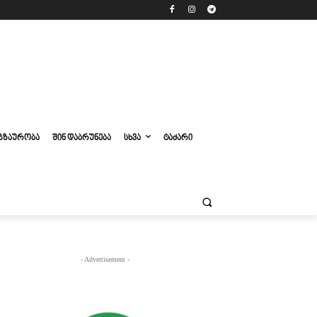
ᲒᲖᲐᲣᲠᲝᲑᲐ
ᲨᲘᲜ ᲓᲐᲑᲠᲣᲜᲔᲑᲐ
ᲡᲮᲕᲐ
ᲢᲐᲫᲐᲠᲘ
- Advertisement -