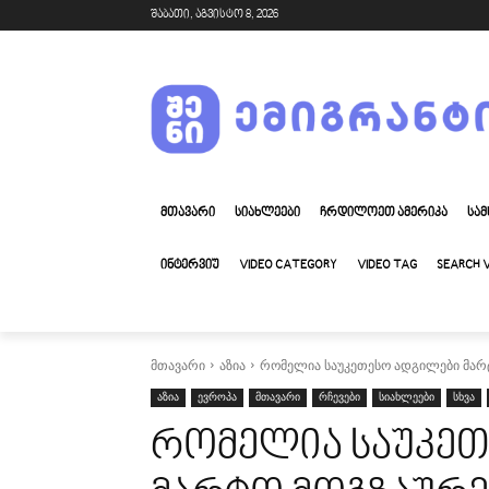
შაბათი, აგვისტო 8, 2026
ᲛᲗᲐᲕᲐᲠᲘ
ᲡᲘᲐᲮᲚᲔᲔᲑᲘ
ᲩᲠᲓᲘᲚᲝᲔᲗ ᲐᲛᲔᲠᲘᲙᲐ
ᲡᲐᲛ
ᲘᲜᲢᲔᲠᲕᲘᲣ
VIDEO CATEGORY
VIDEO TAG
SEARCH 
მთავარი
აზია
რომელია საუკეთესო ადგილები მარ
აზია
ევროპა
მთავარი
რჩევები
სიახლეები
სხვა
რომელია საუკეთ