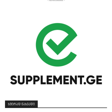
- Advertisement -
ᲮᲨᲘᲠᲐᲓ ᲜᲐᲮᲕᲐᲓᲘ