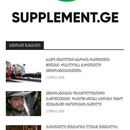
ᲮᲨᲘᲠᲐᲓ ᲜᲐᲮᲕᲐᲓᲘ
ბაქო-თბილისი-ყარსის რკინიგზის
მითები: რეალობა ქართველი
ემიგრანტებისთვის
2 ივნისი 2026
ემიგრანტების ფსიქოლოგიური
გამოწვევები: რატომ ხდება სტრესი უცხო
ქვეყანაში ცხოვრების ნაწილი
2 ივნისი 2026
ქართველი მუსიკოსი ლევან შენგელია