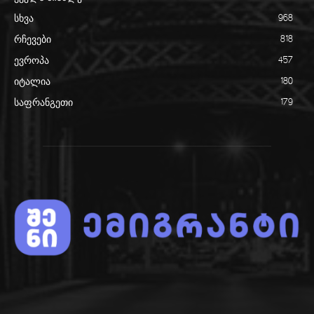
სხვა
968
რჩევები
818
ევროპა
457
იტალია
180
საფრანგეთი
179