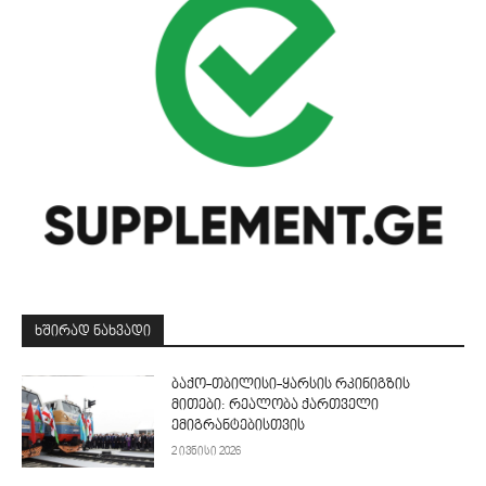
ᲮᲨᲘᲠᲐᲓ ᲜᲐᲮᲕᲐᲓᲘ
ბაქო-თბილისი-ყარსის რკინიგზის
მითები: რეალობა ქართველი
ემიგრანტებისთვის
2 ივნისი 2026