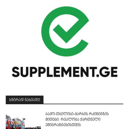
ᲮᲨᲘᲠᲐᲓ ᲜᲐᲮᲕᲐᲓᲘ
ბაქო-თბილისი-ყარსის რკინიგზის
მითები: რეალობა ქართველი
ემიგრანტებისთვის