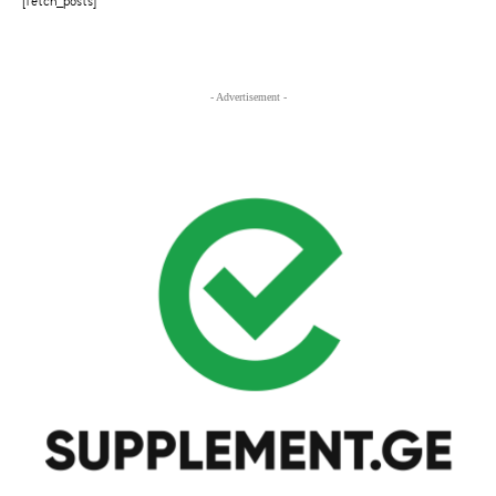
[fetch_posts]
- Advertisement -