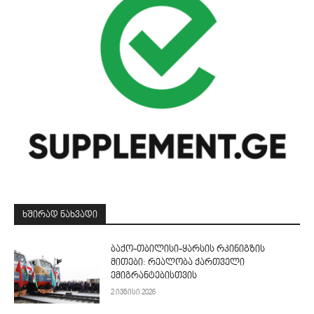
ᲮᲨᲘᲠᲐᲓ ᲜᲐᲮᲕᲐᲓᲘ
ბაქო-თბილისი-ყარსის რკინიგზის
მითები: რეალობა ქართველი
ემიგრანტებისთვის
2 ივნისი 2026