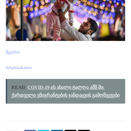
წყარო
#drpkhakadze
READ
COVID-19-ის ახალი ტალღა აშშ-ში:
ქართველი ემიგრანტების ჯანდაცვის გამოწვევები