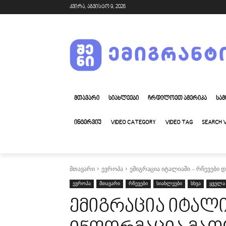
კვირა, აგვისტო 9, 2026
ᲛᲗᲐᲕᲐᲠᲘ
ᲡᲘᲐᲮᲚᲔᲔᲑᲘ
ᲩᲠᲓᲘᲚᲝᲔᲗ ᲐᲛᲔᲠᲘᲙᲐ
ᲡᲐᲛ
ᲘᲜᲢᲔᲠᲕᲘᲣ
VIDEO CATEGORY
VIDEO TAG
SEARCH 
მთავარი
ევროპა
ემიგრაცია იტალიაში – რჩევები დ
ევროპა
მთავარი
რჩევები
სიახლეები
სხვა
ყველა
ემიგრაცია იტალი