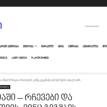
- Advertisement -
ᲮᲠᲔᲗ ᲐᲛᲔᲠᲘᲙᲐ
ᲔᲕᲠᲝᲞᲐ
ᲘᲡᲠᲐᲔᲚᲘ
ᲐᲖᲘᲐ
ᲐᲤᲠᲘᲙᲐ
ᲐᲕᲡᲢᲠᲐᲚᲘᲐ
ᲛᲝ
VIDEOS
USER VIDEOS
PLAYER EMBED
ა ინფორმაცია მათთვის, ვინც გეგმავს ცხოვრებას იტალიაში
 სიახლე
აში – რჩევები და