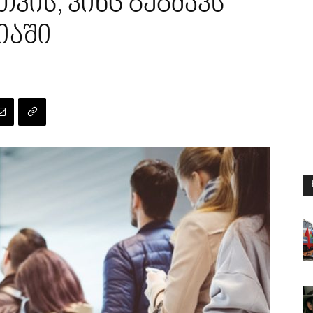
ვის, ვინც გეგმავს
იაში