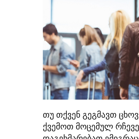
თუ თქვენ გეგმავთ ცხოვ
ქვემოთ მოცემულ რჩევე
დაგეხმარებათ ემიგრაც