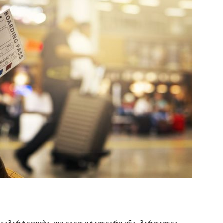
 გამარტივდება, თუ იცით იტალიური ენა. მართალია,