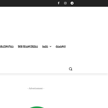
ᲒᲖᲐᲣᲠᲝᲑᲐ
ᲨᲘᲜ ᲓᲐᲑᲠᲣᲜᲔᲑᲐ
ᲡᲮᲕᲐ
ᲢᲐᲫᲐᲠᲘ
- Advertisement -