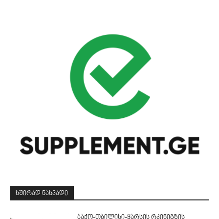
ᲮᲨᲘᲠᲐᲓ ᲜᲐᲮᲕᲐᲓᲘ
ბაქო-თბილისი-ყარსის რკინიგზის