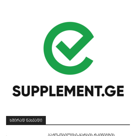
ᲮᲨᲘᲠᲐᲓ ᲜᲐᲮᲕᲐᲓᲘ
ბაქო-თბილისი-ყარსის რკინიგზის