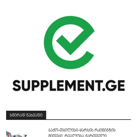
ᲮᲨᲘᲠᲐᲓ ᲜᲐᲮᲕᲐᲓᲘ
ბაქო-თბილისი-ყარსის რკინიგზის
მითები: რეალობა ქართველი