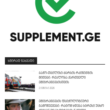
ᲮᲨᲘᲠᲐᲓ ᲜᲐᲮᲕᲐᲓᲘ
ბაქო-თბილისი-ყარსის რკინიგზის
მითები: რეალობა ქართველი
ემიგრანტებისთვის
2 ივნისი 2026
ემიგრანტების ფსიქოლოგიური
გამოწვევები: რატომ ხდება სტრესი უცხო