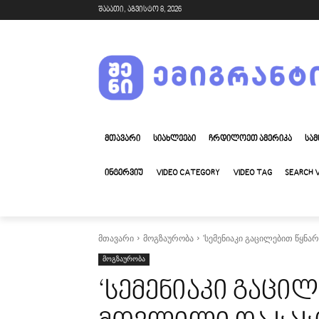
შაბათი, აგვისტო 8, 2026
ᲛᲗᲐᲕᲐᲠᲘ
ᲡᲘᲐᲮᲚᲔᲔᲑᲘ
ᲩᲠᲓᲘᲚᲝᲔᲗ ᲐᲛᲔᲠᲘᲙᲐ
ᲡᲐᲛ
ᲘᲜᲢᲔᲠᲕᲘᲣ
VIDEO CATEGORY
VIDEO TAG
SEARCH 
მთავარი
მოგზაურობა
'სემენიაკი გაცილებით წყნა
მოგზაურობა
‘სემენიაკი გაცილ