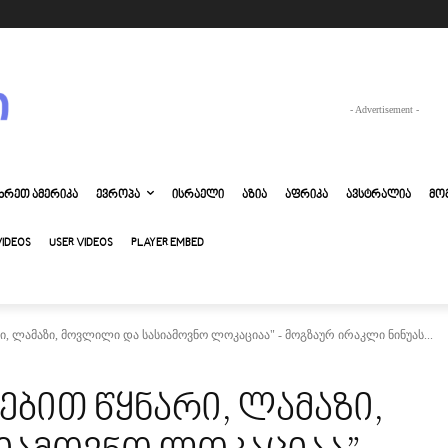
- Advertisement -
ᲮᲠᲔᲗ ᲐᲛᲔᲠᲘᲙᲐ
ᲔᲕᲠᲝᲞᲐ
ᲘᲡᲠᲐᲔᲚᲘ
ᲐᲖᲘᲐ
ᲐᲤᲠᲘᲙᲐ
ᲐᲕᲡᲢᲠᲐᲚᲘᲐ
ᲛᲝ
VIDEOS
USER VIDEOS
PLAYER EMBED
რი, ლამაზი, მოვლილი და სასიამოვნო ლოკაციაა" - მოგზაურ ირაკლი ნინუას...
ებით წყნარი, ლამაზი,