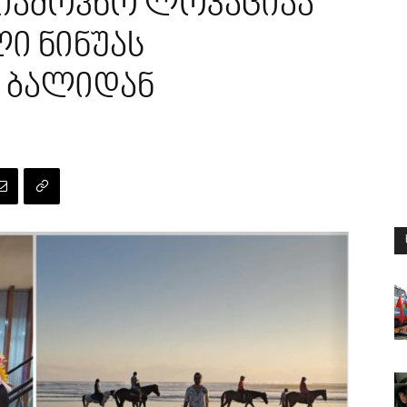
იამოვნო ლოკაციაა”
ი ნინუას
 ბალიდან