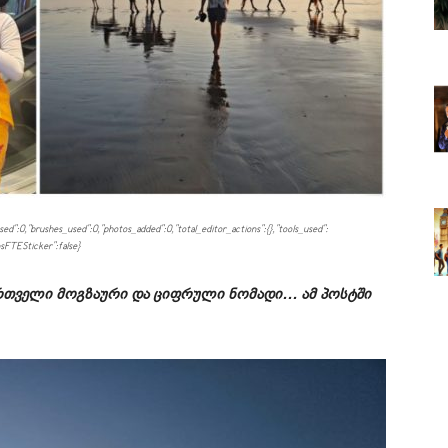
sed":0,"brushes_used":0,"photos_added":0,"total_editor_actions":{},"tools_used":
nsFTESticker":false}
ქართველი მოგზაური და ციფრული ნომადი… ამ პოსტში