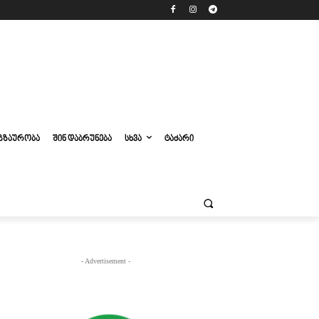
ᲒᲖᲐᲣᲠᲝᲑᲐ
ᲨᲘᲜ ᲓᲐᲑᲠᲣᲜᲔᲑᲐ
ᲡᲮᲕᲐ
ᲢᲐᲫᲐᲠᲘ
- Advertisement -