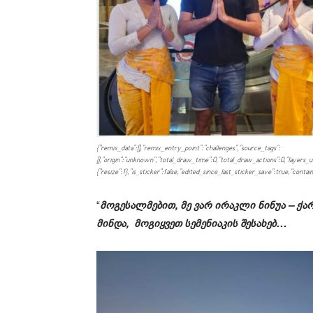
{"remix_data":[],"remix_entry_point":"challenges","source_tags":
[],"origin":"unknown","total_draw_time":0,"total_draw_actions":0,"layers_u
{"resize":1},"is_sticker":false,"edited_since_last_sticker_save":true,"contai
“
მოგესალმებით, მე ვარ ირაკლი ნინუა – 
მინდა, მოგიყვეთ სემენიაკის შესახებ…