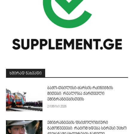
ᲮᲨᲘᲠᲐᲓ ᲜᲐᲮᲕᲐᲓᲘ
ბაქო-თბილისი-ყარსის რკინიგზის
მითები: რეალობა ქართველი
ემიგრანტებისთვის
2 ივნისი 2026
ემიგრანტების ფსიქოლოგიური
გამოწვევები: რატომ ხდება სტრესი უცხო