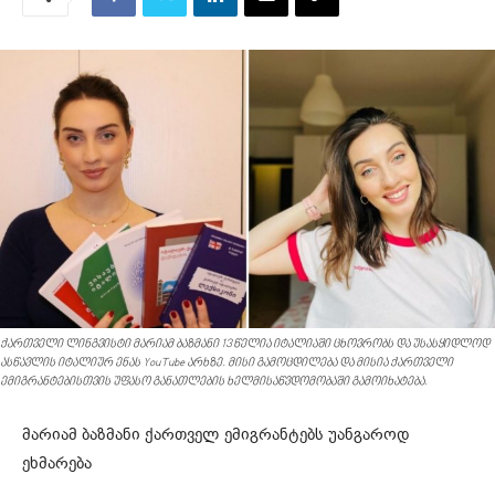
ქართველი ლინგვისტი მარიამ ბაზმანი 13 წელია იტალიაში ცხოვრობს და უსასყიდლოდ
ასწავლის იტალიურ ენას YouTube არხზე. მისი გამოცდილება და მისია ქართველი
ემიგრანტებისთვის უფასო განათლების ხელმისაწვდომობაში გამოიხატება.
მარიამ ბაზმანი ქართველ ემიგრანტებს უანგაროდ
ეხმარება