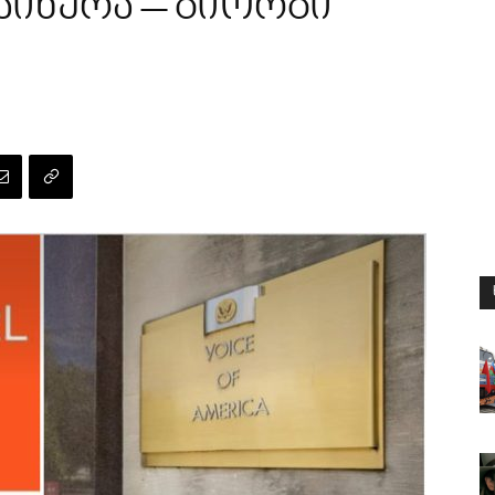
აიხურა – გიორგი