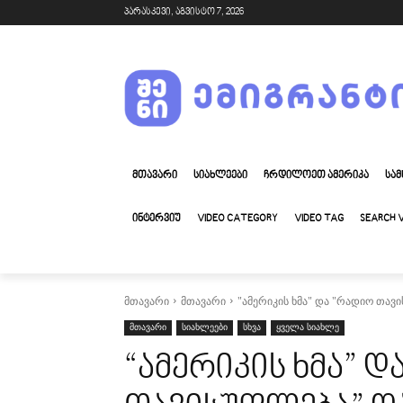
პარასკევი, აგვისტო 7, 2026
ᲛᲗᲐᲕᲐᲠᲘ
ᲡᲘᲐᲮᲚᲔᲔᲑᲘ
ᲩᲠᲓᲘᲚᲝᲔᲗ ᲐᲛᲔᲠᲘᲙᲐ
ᲡᲐᲛ
ᲘᲜᲢᲔᲠᲕᲘᲣ
VIDEO CATEGORY
VIDEO TAG
SEARCH 
მთავარი
მთავარი
"ამერიკის ხმა" და "რადიო თავ
მთავარი
სიახლეები
სხვა
ყველა სიახლე
“ამერიკის ხმა” დ