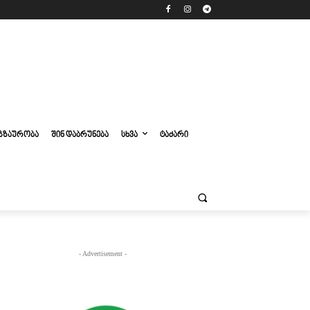
ᲒᲖᲐᲣᲠᲝᲑᲐ
ᲨᲘᲜ ᲓᲐᲑᲠᲣᲜᲔᲑᲐ
ᲡᲮᲕᲐ
ᲢᲐᲫᲐᲠᲘ
- Advertisement -