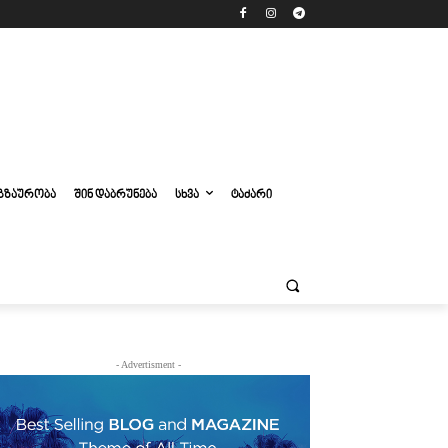
ᲒᲖᲐᲣᲠᲝᲑᲐ
ᲨᲘᲜ ᲓᲐᲑᲠᲣᲜᲔᲑᲐ
ᲡᲮᲕᲐ
ᲢᲐᲫᲐᲠᲘ
- Advertisment -