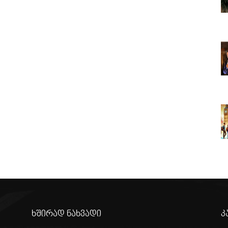
ხშირად ნახვადი
კ