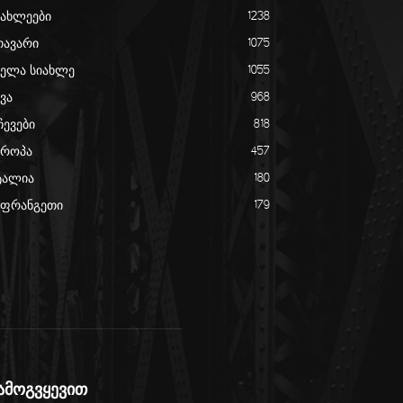
იახლეები
1238
თავარი
1075
ველა სიახლე
1055
ვა
968
ჩევები
818
ვროპა
457
ტალია
180
აფრანგეთი
179
ამოგვყევით