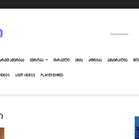
- Advertisement -
ᲮᲠᲔᲗ ᲐᲛᲔᲠᲘᲙᲐ
ᲔᲕᲠᲝᲞᲐ
ᲘᲡᲠᲐᲔᲚᲘ
ᲐᲖᲘᲐ
ᲐᲤᲠᲘᲙᲐ
ᲐᲕᲡᲢᲠᲐᲚᲘᲐ
ᲛᲝ
VIDEOS
USER VIDEOS
PLAYER EMBED
ი