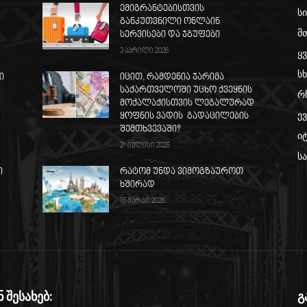
ემიგრანტებისთვის
ს
განკუთვნილი ონლაინ
მ
ს
სერვისები და ჯგუფები
3 აპრილი 2026
ყ
სხ
ი
იცით, რამდენია ჯარიმა
საქართველოში უცხო ქვეყნის
რ
მოქალაქისთვის ლეგალურად
ე
ყოფნის ვადის გადაცილების
შემთხვევაში?
ი
21 ივლისი 2025
ს
ი
რატომ უნდა ვიმოგზაუროთ
ხშირად
15 მარტი 2026
ნ შესახებ:
გ