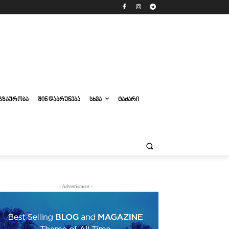
ᲒᲖᲐᲣᲠᲝᲑᲐ
ᲨᲘᲜ ᲓᲐᲑᲠᲣᲜᲔᲑᲐ
ᲡᲮᲕᲐ
ᲢᲐᲫᲐᲠᲘ
- Advertisment -