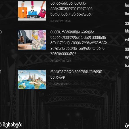
ემიგრანტებისთვის
ს
განკუთვნილი ონლაინ
მ
ს
სერვისები და ჯგუფები
3 აპრილი 2026
ყ
სხ
ი
იცით, რამდენია ჯარიმა
საქართველოში უცხო ქვეყნის
რ
მოქალაქისთვის ლეგალურად
ე
ყოფნის ვადის გადაცილების
შემთხვევაში?
ი
21 ივლისი 2025
ს
ი
რატომ უნდა ვიმოგზაუროთ
ხშირად
15 მარტი 2026
ნ შესახებ:
გ