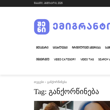
შაბათი, აგვისტო 8, 2026
ᲛᲗᲐᲕᲐᲠᲘ
ᲡᲘᲐᲮᲚᲔᲔᲑᲘ
ᲩᲠᲓᲘᲚᲝᲔᲗ ᲐᲛᲔᲠᲘᲙᲐ
ᲡᲐᲛ
ᲘᲜᲢᲔᲠᲕᲘᲣ
VIDEO CATEGORY
VIDEO TAG
SEARCH 
თეგები
განქორწინება
განქორწინება
Tag: