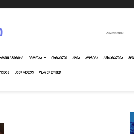
- Advertisement -
ᲮᲠᲔᲗ ᲐᲛᲔᲠᲘᲙᲐ
ᲔᲕᲠᲝᲞᲐ
ᲘᲡᲠᲐᲔᲚᲘ
ᲐᲖᲘᲐ
ᲐᲤᲠᲘᲙᲐ
ᲐᲕᲡᲢᲠᲐᲚᲘᲐ
ᲛᲝ
VIDEOS
USER VIDEOS
PLAYER EMBED