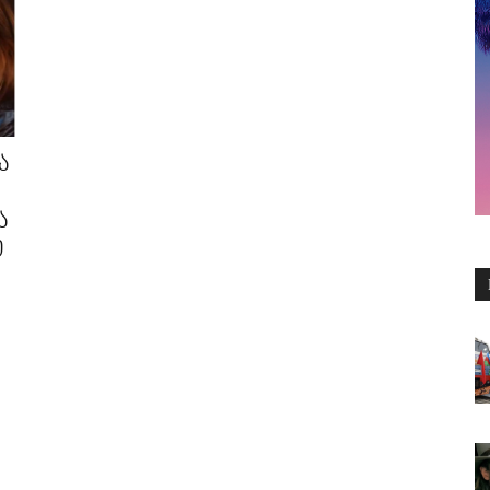
ა
ა
ი