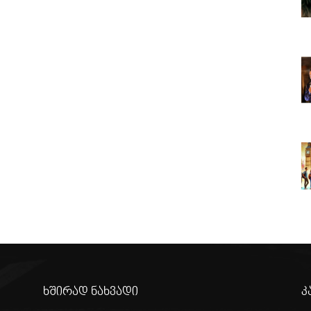
ხშირად ნახვადი
კ