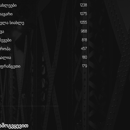
იახლეები
1238
თავარი
1075
ველა სიახლე
1055
ვა
968
ჩევები
818
ვროპა
457
ტალია
180
აფრანგეთი
179
ამოგვყევით