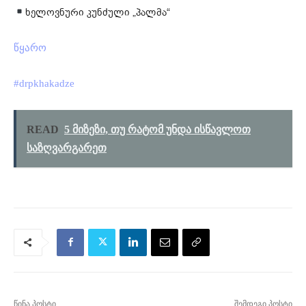
ხელოვნური კუნძული „პალმა“
წყარო
#drpkhakadze
READ
5 მიზეზი, თუ რატომ უნდა ისწავლოთ
საზღვარგარეთ
წინა პოსტი
შემდეგი პოსტი