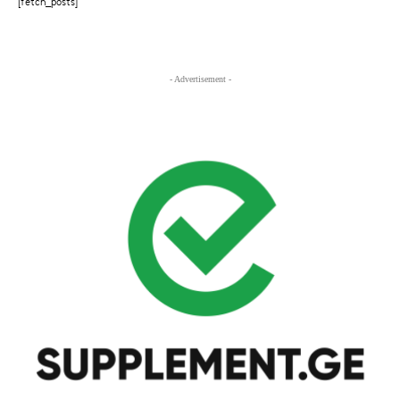
[fetch_posts]
- Advertisement -